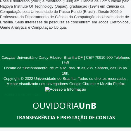
Possui doutorado (2001) e mestrado (1998) em Ciência da Computação pelo
Nagoya Institute Of Technology (Japão), graduação (1994) em Ciência da
Computação pela Universidade de Passo Fundo (Brasil) . Desde 2005 é
Professora do Departamento de Ciência da Computação da Universidade de
Brasília. Seus interesses de pesquisa se concentram em Jogos Eletrônicos,
Game Analytics e Computação Ubíqua.
Campus
Universitário Darcy Ribeiro,
Brasília-DF | CEP 70910-900
Telefones
UnB
Horário de funcionamento: de 2ª a 6ª, das 7h às 23h. Sábado, das 8h às
18h.
Copyright © 2022
Universidade de Brasília
.
Todos os direitos reservados.
Melhor visualizado nos navegadores Google Chrome e Mozilla Firefox
Acesso à Informação
OUVIDORIA
UnB
TRANSPARÊNCIA E PRESTAÇÃO DE CONTAS