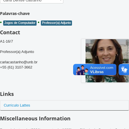
Palavras-chave
Jogos de Computador
Professor(a) Adjunto
Contact
A1-16/7
Professor(a) Adjunto
carlacastanho@unb.br
+55 (61) 3107-3662
Links
Currículo Lattes
Miscellaneous Information