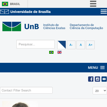
BRASIL
Simplifique!
Sobre a UnB
Comunica BR
Unidades acadêmicas
Participe
Estude na UnB
Graduação
Acesso à informação
Pós-Graduação
Administração
Legislação
A-
A
A+
Servidor
Canais
MENU
Filter Field
Display #
Unpublished