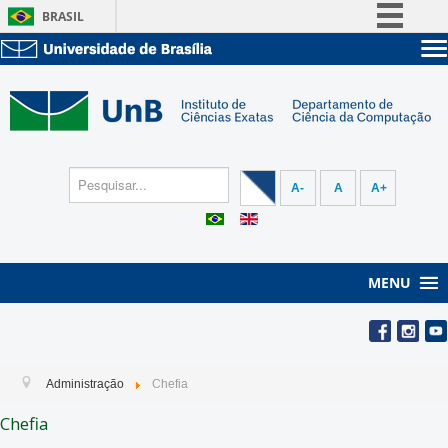
BRASIL
Simplifique!
Sobre a UnB
Comunica BR
Unidades acadêmicas
Participe
Estude na UnB
Graduação
Acesso à informação
Pós-Graduação
Administração
Legislação
A-
A
A+
Servidor
Canais
MENU
Administração
Chefia
Chefia