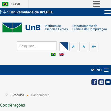
BRASIL
Simplifique!
Sobre a UnB
Comunica BR
Unidades acadêmicas
Participe
Estude na UnB
Graduação
Acesso à informação
Pós-Graduação
Administração
Legislação
A-
A
A+
Servidor
Canais
MENU
Pesquisa
Cooperações
Cooperações