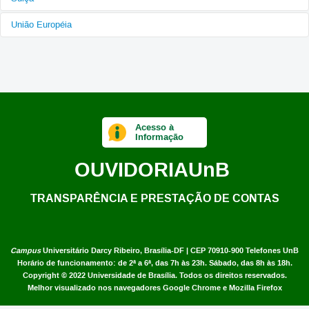
Universidade de Coimbra
Universidade de Lisboa
União Européia
Zurich University of Applied Sciences
EU-BR em TICS: 5G-RANGE Remote area Access Network for 5th
Generation
EUBrasilCloudForum
Acesso à
Informação
OUVIDORIA
UnB
TRANSPARÊNCIA E PRESTAÇÃO DE CONTAS
Campus
Universitário Darcy Ribeiro,
Brasília-DF | CEP 70910-900
Telefones UnB
Horário de funcionamento: de 2ª a 6ª, das 7h às 23h. Sábado, das 8h às 18h.
Copyright © 2022
Universidade de Brasília
.
Todos os direitos reservados.
Melhor visualizado nos navegadores Google Chrome e Mozilla Firefox