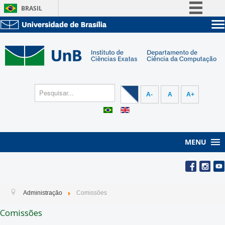
BRASIL
Simplifique!
Sobre a UnB
Comunica BR
Unidades acadêmicas
Participe
Estude na UnB
Graduação
Acesso à informação
Pós-Graduação
Administração
Legislação
A-
A
A+
Servidor
Canais
MENU
Administração
Comissões
Comissões